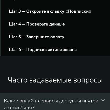
Найдите кнопку в разделе «Доступные сервисы»
Шаг 3 — Откройте вкладку «Подписки»
Нажмите кнопку «Выбрать» напротив интересующего
Шаг 4 — Проверьте данные
предложения
Укажите e-mail для получения чека и нажмите кнопку
Шаг 5 — Завершите оплату
«Оформить подписку»
Следуйте инструкциям платёжной системы до
Шаг 6 — Подписка активирована
завершения оформления
Вы увидите экран подтверждения. Сервис
подключён, квитанция отправлена на вашу
электронную почту
Часто задаваемые вопросы
Какие онлайн-сервисы доступны внутри
автомобиля?