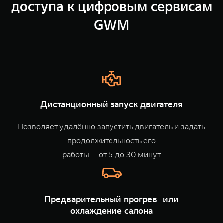
доступа к цифровым сервисам
TANK Финансы
Сервис
GWM
Корпоративным клиентам
Специальные предложения
TANK 500
TANK 700
Моторные масла
Веди за собой
Сила признания
TANK ФИНАНСЫ
от 6 499 000 ₽
от 10 199 000 ₽
TANK Кредит
ЦИФРОВЫЕ СЕРВИСЫ TANK
TANK Лизинг
Цифровые сервисы TANK
Дистанционный запуск двигателя
TANK Страхование
Подписки
Позволяет удалённо запустить двигатель и задать
WEY 07
WEY 05
продолжительность его
Расширяя границы комфорта
Эстетика нового времени
от 6 149 000 ₽
от 5 699 000 ₽
работы — от 5 до 30 минут
Предварительный прогрев или
охлаждение салона