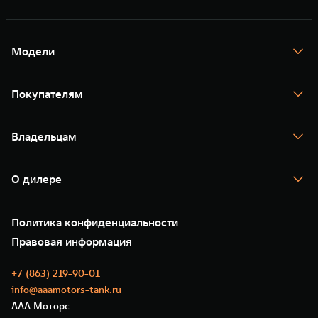
Модели
TANK 300
TANK 400
Покупателям
TANK 500
TANK 700
Спецпредложения
Тест-драйв
Владельцам
TANK Финансы
TANK Кредит
Гарантия
TANK Лизинг
Помощь на дороге
Корпоративным клиентам
О дилере
Новые цифровые сервисы TANK
Зарядные станции
Подписки
О нас
Специальные предложения
35 лет GWM
Сервис
Политика конфиденциальности
GWM ТЕХ ДЕНЬ
Нулевое ТО
Новости
Правовая информация
Моторные масла
+7 (863) 219-90-01
info@aaamotors-tank.ru
ААА Моторс