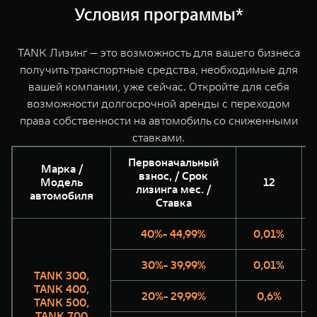
WEY 07
WEY 05
Условия программы*
Расширяя границы комфорта
Эстетика ново
от 6 149 000 ₽
от 5 699 0
TANK Лизинг — это возможность для вашего бизнеса
получить транспортные средства, необходимые для
вашей компании, уже сейчас. Откройте для себя
возможности долгосрочной аренды с переходом
права собственности на автомобиль со сниженными
ставками.
Первоначальный
Марка /
взнос, / Срок
Модель
12
лизинга мес. /
WEY 80
WEY 80 Л
автомобиля
Ставка
Масштаб возможностей
Масштаб возм
от 6 449 000 ₽
от 8 099 0
40%- 44,99%
0,01%
30%- 39,99%
0,01%
TANK 300,
TANK 400,
20%- 29,99%
0,6%
TANK 500,
TANK 700