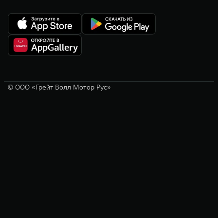
© ООО «Грейт Волл Мотор Рус»