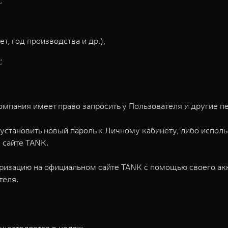
,
т, год производства и др.),
;
омпания имеет право запросить у Пользователя и другие п
 установить новый пароль к Личному кабинету, либо испол
 сайте TANK.
оризацию на официальном сайте TANK с помощью своего ак
теля.