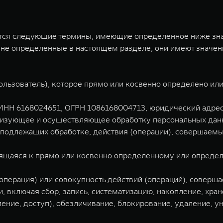
ся следующие термины, имеющие определенное ниже знач
 не определенные в настоящем разделе, они имеют значе
Пользователь), которое прямо или косвенно определено и
НН 6168024651, ОГРН 1086168004713, юридический адрес: 3
анизующее и осуществляющее обработку персональных дан
 подлежащих обработке, действия (операции), совершаем
ящаяся к прямо или косвенно определенному или опреде
(операция) или совокупность действий (операций), соверш
 включая сбор, запись, систематизацию, накопление, хран
ление, доступ), обезличивание, блокирование, удаление, 