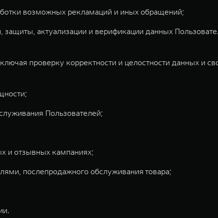
аботки возможных рекламаций и иных обращений;
, защиты, актуализации и верификации данных Пользоват
лючая проверку корректности и целостности данных и св
щности;
бслуживания Пользователей;
х и отзывных кампаниях;
лями, послепродажного обслуживания товара;
ии.