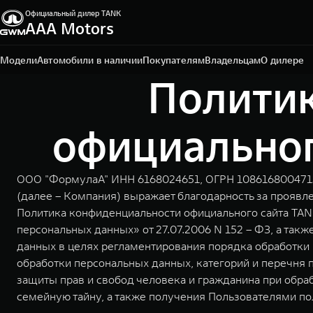
Официальный дилер TANK
ААА Motors
Ростов-на-Дону, проспект Театральный, д. 60 Е
+7 (863) 219-90-01
Модели
Автомобили в наличии
Покупателям
Владельцам
О дилере
Полити
официальног
ООО "ФормулаА" ИНН 6168024651, ОГРН 1086168004713, 
(далее – Компания) выражает благодарность за проявл
Политика конфиденциальности официального сайта TAN
персональных данных» от 27.07.2006 N 152 – ФЗ, а т
данных в целях регламентирования порядка обработки 
обработки персональных данных, категорий и перечня 
защиты прав и свобод человека и гражданина при обраб
семейную тайну, а также получения Пользователями по