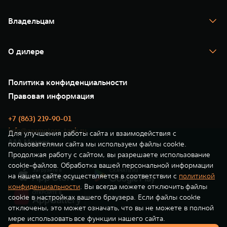
TANK 700
WEY 80
WEY 80 Лаундж
Спецпредложения
Тест-драйв
Масштаб возможностей
Масштаб возможностей
Владельцам
TANK Финансы
от 6 449 000 ₽
от 8 099 000 ₽
TANK Кредит
Гарантия
TANK Лизинг
Помощь на дороге
Корпоративным клиентам
О дилере
Новые цифровые сервисы TANK
Зарядные станции
Подписки
О нас
Специальные предложения
35 лет GWM
Сервис
Политика конфиденциальности
GWM ТЕХ ДЕНЬ
Нулевое ТО
Новости
Правовая информация
Моторные масла
+7 (863) 219-90-01
info@aaamotors-tank.ru
Для улучшения работы сайта и взаимодействия с
ААА Моторс
пользователями сайта мы используем файлы cookie.
Продолжая работу с сайтом, вы разрешаете использование
cookie-файлов. Обработка вашей персональной информации
на нашем сайте осуществляется в соответствии с
политикой
конфиденциальности
. Вы всегда можете отключить файлы
cookie в настройках вашего браузера. Если файлы cookie
отключены, это может означать, что вы не можете в полной
мере использовать все функции нашего сайта.