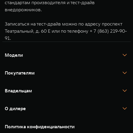
стандартам производителя и
тест-драйв
внедорожников.
Записаться на тест-драйв можно по адресу проспект
Театральный, д. 60 Е или по телефону
+ 7 (863) 219-90-
91
.
Модели
TANK 300
TANK 400
Покупателям
TANK 500
TANK 700
Спецпредложения
Тест-драйв
Владельцам
TANK Финансы
TANK Кредит
Гарантия
TANK Лизинг
Помощь на дороге
Корпоративным клиентам
О дилере
Новые цифровые сервисы TANK
Зарядные станции
Подписки
О нас
Специальные предложения
35 лет GWM
Сервис
Политика конфиденциальности
GWM ТЕХ ДЕНЬ
Нулевое ТО