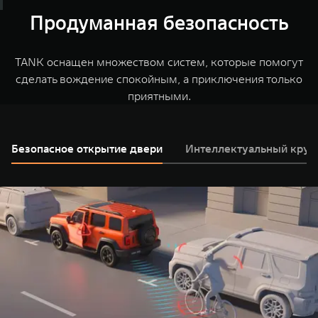
выполнить разворот по малому радиусу.
которой движется автомобиль, и TANK обеспечит
Продуманная безопасность
Настраивайте время запуска двигателя, меняйте
наилучший контроль за дорогой.
температуру в салоне, уточняйте геолокацию и
многое другое с помощью сервисов дистанционного
TANK оснащен множеством систем, которые помогут
управления TANK.
сделать вождение спокойным, а приключения только
приятными.
Безопасное открытие двери
Интеллектуальный круи