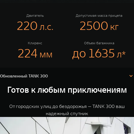
TANK Финансы
Сервис
Корпоративным клиентам
Специальные предложения
Двигатель
Допустимая масса прицепа
220
2500
л.c.
кг
Моторные масла
TANK ФИНАНСЫ
TANK Кредит
ЦИФРОВЫЕ СЕРВИСЫ TANK
Клиренс
Объем багажника
Обновленный TANK 300
224
до 1635
TANK 300
мм
л*
TANK Лизинг
Цифровые сервисы TANK
Аксессуары
TANK 500
TANK 700
Технические характеристики
TANK Страхование
Подписки
Веди за собой
Сила признан
Конфигуратор
Комплектации и цены
от 6 499 000 ₽
от 10 199 
Обновленный TANK 300
Готов к любым приключениям
От городских улиц до бездорожья — TANK 300 ваш
надежный спутник