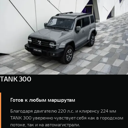
WEY 07
WEY 05
Расширяя границы комфорта
Эстетика ново
от 6 149 000 ₽
от 5 699 0
TANK 300
WEY 80
WEY 80 Л
Масштаб возможностей
Масштаб возм
от 6 449 000 ₽
от 8 099 0
Готов к любым маршрутам
Благодаря двигателю 220 л.с. и клиренсу 224 мм
TANK 300 уверенно чувствует себя как в городском
потоке, так и на автомагистрали.