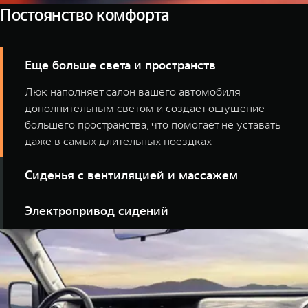
Постоянство комфорта
Еще больше света и пространств
Люк наполняет салон вашего автомобиля
дополнительным светом и создает ощущение
большего пространства, что помогает не уставать
даже в самых длительных поездках
Сиденья с вентиляцией и массажем
TANK 300 для тех, чья цель — изучить всю полноту
Электропривод сидений
мира. Специально созданные для долгих поездок
кресла поддержат настрой на свершения и не дадут
Ваш TANK не угадывает, а знает, как будет наиболее
переутомиться.
комфортно. Электрическая регулировка сидений
делает автомобиль удобным именно для вас.