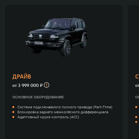
ДРАЙВ
С
от
3 999 000 ₽
о
ОСНОВНОЕ ОБОРУДОВАНИЕ
О
Система подключаемого полного привода (Part-Time)
Блокировка заднего межколёсного дифференциала
Адаптивный круиз-контроль (ACC)