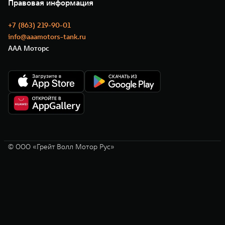
Новости
Правовая информация
Моторные масла
+7 (863) 219-90-01
info@aaamotors-tank.ru
ААА Моторс
© ООО «Грейт Волл Мотор Рус»