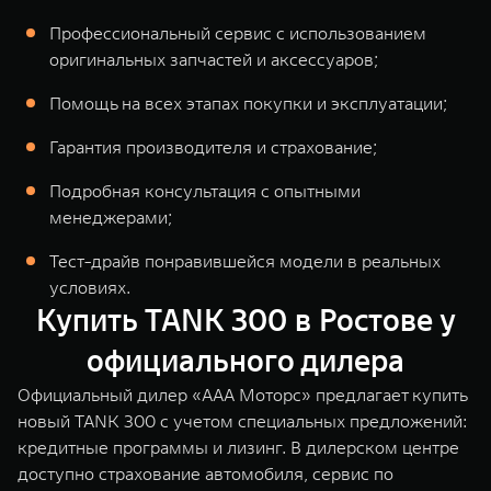
6 месяцев (в отношении автомобилей бренда TANK, ORA, WEY – 3
месяца) до сдачи автомобиля в трейд-ин. В качестве документов,
Профессиональный сервис с использованием
подтверждающих срок владения сдаваемого в трейд-ин автомобиля,
оригинальных запчастей и аксессуаров;
собственнику необходимо предоставить копию ПТС или СТС или
карточку учета ТС из ГИБДД с печатью и подписью. Подробности
уточняйте у официальных дилеров TANK или на сайте
www.tank.ru
.
Помощь на всех этапах покупки и эксплуатации;
Предложение ограничено, не является офертой и действует с 01.07.2026
года.
Гарантия производителя и страхование;
Подробная консультация с опытными
менеджерами;
Тест-драйв понравившейся модели в реальных
условиях.
Купить TANK 300 в Ростове у
официального дилера
Официальный дилер «ААА Моторс» предлагает купить
новый TANK 300 с учетом специальных предложений:
кредитные программы и лизинг. В дилерском центре
доступно
страхование автомобиля
,
сервис
по