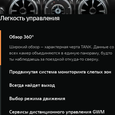
Легкость управления
Обзор 360°
Широкий обзор — характерная черта TANK. Данные со
всех камер объединяются в единую панораму, будто
ты наблюдаешь за поездкой откуда-то сверху.
Продвинутая система мониторинга слепых зон
Гораздо легче держать все под контролем, когда есть
Всегда найдет выход
внимательный помощник. С продвинутой системой
мониторинга слепых зон TANK 300 Сити Премиум
Чтобы смело идти вперед, нужна уверенность, что
Выбор режима движения
ничто не исчезнет из поля вашего зрения.
всегда можно повернуть назад. При включении
функции помощи при повороте на бездорожье TANK
Что бы ни оказалось под колесами, это не станет
Сервисы дистанционного управления GWM
снизит вращение внутреннего заднего колеса и
сюрпризом для TANK. Выберите тип поверхности, по