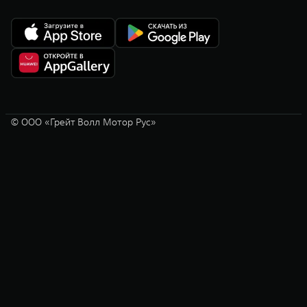
© ООО «Грейт Волл Мотор Рус»