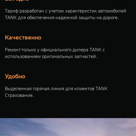
WEY 07
WEY 05
Тариф разработан с учетом характеристик автомобилей
Расширяя границы комфорта
Эстетика ново
TANK для обеспечения надежной защиты на дороге.
от 6 149 000 ₽
от 5 699 0
Качественно
Ремонт только у официального дилера TANK с
использованием оригинальных запчастей.
Удобно
WEY 80
WEY 80 Л
Выделенная горячая линия для клиентов TANK
Масштаб возможностей
Масштаб возм
Страхование.
от 6 449 000 ₽
от 8 099 0