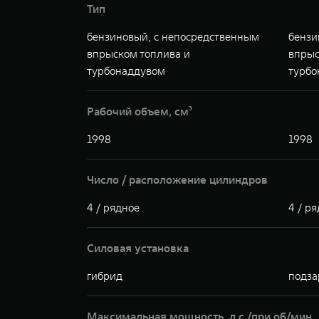
Тип
бензиновый, с непосредственным
бензи
впрыском топлива и
впрыс
турбонаддувом
турбо
Рабочий объем, см³
1998
1998
Число / расположение цилиндров
4 / рядное
4 / р
Силовая установка
гибрид
подза
Максимальная мощность, л.с./при об/мин.