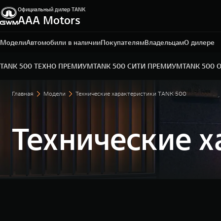
Официальный дилер TANK
ААА Motors
Ростов-на-Дону, проспект Театральный, д. 60 Е
+7 (863) 219-90-01
Модели
Автомобили в наличии
Покупателям
Владельцам
О дилере
TANK 500 ТЕХНО ПРЕМИУМ
TANK 500 СИТИ ПРЕМИУМ
TANK 500 
Главная
Модели
Технические характеристики TANK 500
Технические 