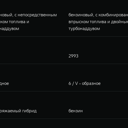
новый, с непосредственным
бензиновый, с комбинирова
ком топлива и
впрыском топлива и двойны
наддувом
турбонаддувом
2993
ядное
6 / V - образное
ряжаемый гибрид
бензин