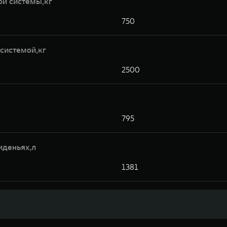
ой системы,кг
750
системой,кг
2500
795
иденьях,л
1381