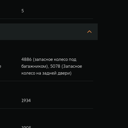
5
4886 (запасное колесо под
е
багажником), 5078 (Запасное
колесо на задней двери)
1934
1905