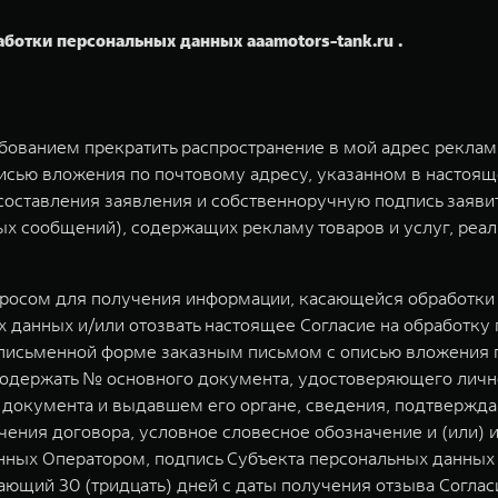
аботки персональных данных aaamotors-tank.ru .
ебованием прекратить распространение в мой адрес рекла
исью вложения по почтовому адресу, указанном в настоящ
у составления заявления и собственноручную подпись заяв
 сообщений), содержащих рекламу товаров и услуг, реал
просом для получения информации, касающейся обработки 
 данных и/или отозвать настоящее Согласие на обработку
письменной форме заказным письмом с описью вложения по 
содержать № основного документа, удостоверяющего личн
о документа и выдавшем его органе, сведения, подтвержд
чения договора, условное словесное обозначение и (или) 
ных Оператором, подпись Субъекта персональных данных 
ющий 30 (тридцать) дней с даты получения отзыва Соглас