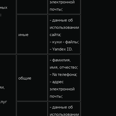
электронной
мных
почты;
:
- данные об
использовании
иные
сайта;
- куки - файлы;
- Yandex ID.
- фамилия,
имя, отчество;
- № телефона;
общие
- адрес
ми,
электронной
почты;
слуг
- данные об
использовании