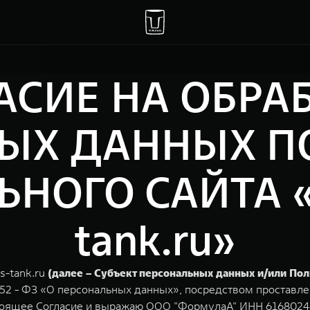
АСИЕ НА ОБРА
ЫХ ДАННЫХ П
НОГО САЙТА «a
tank.ru»
s-tank.ru
(далее – Субъект персональных данных и/или Пол
152 - ФЗ «О персональных данных», посредством проставле
тоящее Согласие и выражаю ООО "ФормулаА" ИНН 616802465