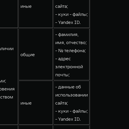
иные
сайта;
- куки - файлы;
- Yandex ID.
- фамилия,
имя, отчество;
аличии
- № телефона;
общие
- адрес
электронной
почты;
ми;
- данные об
овения
использовании
дством
иные
сайта;
- куки - файлы;
- Yandex ID.