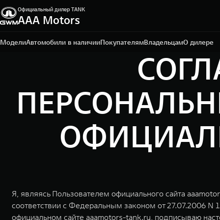
Официальный дилер TANK
ААА Motors
Ростов-на-Дону, проспект Театральный, д. 60 Е
+7 (863) 219-90-01
Модели
Автомобили в наличии
Покупателям
Владельцам
О дилере
СОГЛ
ПЕРСОНАЛЬН
ОФИЦИАЛЬ
Я, являясь Пользователем официального сайта aaamotor
соответствии с Федеральным законом от 27.07.2006 N 
официальном сайте aaamotors-tank.ru, подписываю нас