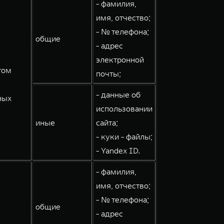
- фамилия,
имя, отчество;
- № телефона;
общие
- адрес
электронной
том
почты;
- данные об
ных
использовании
иные
сайта;
- куки - файлы;
- Yandex ID.
- фамилия,
имя, отчество;
- № телефона;
общие
- адрес