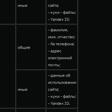
иные
сайта;
- куки - файлы;
- Yandex ID.
- фамилия,
имя, отчество;
- № телефона;
общие
- адрес
электронной
почты;
- данные об
использовании
иные
сайта;
- куки - файлы;
- Yandex ID.