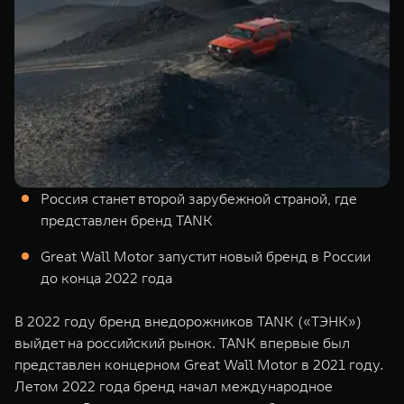
TANK Финансы
Сервис
Корпоративным клиентам
Специальные предложения
Моторные масла
TANK ФИНАНСЫ
TANK Кредит
ЦИФРОВЫЕ СЕРВИСЫ TANK
TANK Лизинг
Цифровые сервисы TANK
TANK 500
TANK 700
Россия станет второй зарубежной страной, где
TANK Страхование
Подписки
Веди за собой
Сила признан
представлен бренд TANK
от 6 499 000 ₽
от 10 199 
Great Wall Motor запустит новый бренд в России
до конца 2022 года
В 2022 году бренд внедорожников TANK («ТЭНК»)
выйдет на российский рынок. TANK впервые был
представлен концерном Great Wall Motor в 2021 году.
Летом 2022 года бренд начал международное