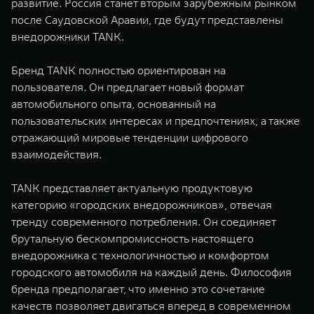
развитие. Россия станет вторым зарубежным рынком
WEY 07
WEY 05
после Саудовской Аравии, где будут представлены
Расширяя границы комфорта
Эстетика нов
внедорожники TANK.
от 6 149 000 ₽
от 5 699 0
Бренд TANK полностью ориентирован на
пользователя. Он предлагает новый формат
автомобильного опыта, основанный на
пользовательских интересах и предпочтениях, а также
отражающий мировые тенденции цифрового
взаимодействия.
TANK представляет актуальную продуктовую
WEY 80
WEY 80 
категорию «городских внедорожников», отвечая
Масштаб возможностей
Масштаб воз
тренду современного потребления. Он соединяет
от 6 449 000 ₽
от 8 099 
брутальную бескомпромиссность настоящего
внедорожника с технологичностью и комфортом
городского автомобиля на каждый день. Философия
бренда предполагает, что именно это сочетание
качеств позволяет двигаться вперед в современном