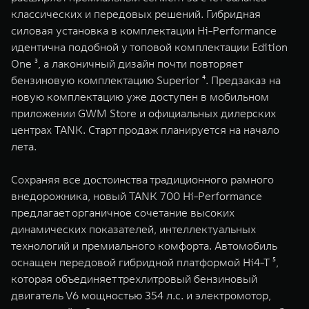
WEY 07
WEY 05
классических и передовых решений. Гибридная
Расширяя границы комфорта
Эстетика нов
силовая установка в комплектации Hi-Performance
от 6 149 000 ₽
от 5 699 0
идентична подобной у топовой комплектации Edition
One ³, а лаконичный дизайн почти повторяет
бензиновую комплектацию Superior ⁴. Предзаказ на
новую комплектацию уже доступен в мобильном
приложении GWM Store и официальных дилерских
центрах TANK. Старт продаж планируется на начало
лета.
Сохраняя все достоинства традиционного рамного
WEY 80
WEY 80 
внедорожника, новый TANK 700 Hi-Performance
Масштаб возможностей
Масштаб воз
предлагает органичное сочетание высоких
от 6 449 000 ₽
от 8 099 
динамических показателей, интеллектуальных
технологий и премиального комфорта. Автомобиль
оснащен передовой гибридной платформой Hi4-T ⁵,
которая объединяет трехлитровый бензиновый
двигатель V6 мощностью 354 л.с. и электромотор,