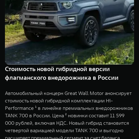
TANK Финансы
Сервис
Корпоративным клиентам
Специальные предложения
Моторные масла
TANK ФИНАНСЫ
TANK Кредит
ЦИФРОВЫЕ СЕРВИСЫ TANK
TANK Лизинг
Цифровые сервисы TANK
TANK 500
TANK 700
Стоимость новой гибридной версии
TANK Страхование
Подписки
Веди за собой
Сила признан
флагманского внедорожника в России
от 6 499 000 ₽
от 10 199 
Автомобильный концерн Great Wall Motor анонсирует
стоимость новой гибридной комплектации Hi-
Performance ¹ в линейке премиальных внедорожников
TANK 700 в России. Цена ² новинки составит 11 599
000 рублей, включая НДС. Новый гибрид становится
четвертой вариацией модели TANK 700 и выгодно
расширяет премиальный сегмент за счет баланса