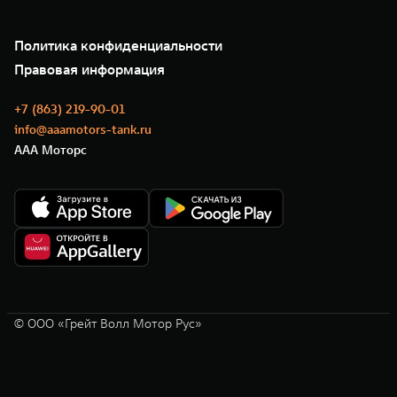
Зарядные станции
Подписки
О нас
Специальные предложения
35 лет GWM
Сервис
Политика конфиденциальности
GWM ТЕХ ДЕНЬ
Нулевое ТО
Новости
Правовая информация
Моторные масла
+7 (863) 219-90-01
info@aaamotors-tank.ru
ААА Моторс
© ООО «Грейт Волл Мотор Рус»