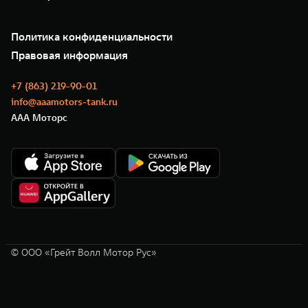
Зарядные станции
Подписки
О нас
Специальные предложения
35 лет GWM
Сервис
Политика конфиденциальности
GWM ТЕХ ДЕНЬ
Нулевое ТО
Новости
Правовая информация
Моторные масла
+7 (863) 219-90-01
info@aaamotors-tank.ru
ААА Моторс
© ООО «Грейт Волл Мотор Рус»