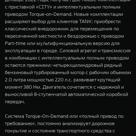
WEY 07
WEY 05
с приставкой «CITY» и интеллектуальным полным
Расширяя границы комфорта
Эстетика нов
приводом Torque-on-Demand. Новые комплектации
от 6 149 000 ₽
от 5 699 0
расширяют выбор для клиентов TANK: приобрести
классический внедорожник для перемещения по
пересеченной местности и бездорожью с приводом
Part-time или мультифункциональную версию для
эксплуатации в городе. Силовой агрегат и трансмиссия
в комбинации с интеллектуальным полным приводом
остаются прежними: четырехцилиндровый рядный
бензиновый турбированный мотор с рабочим объемом
2.0 литра мощностью 220 л.с. развивает крутящий
WEY 80
WEY 80 
момент 380 Нм. Двигатель сочетается с надежной и
Масштаб возможностей
Масштаб воз
выносливой 8-ступенчатой автоматической коробкой
от 6 449 000 ₽
от 8 099 
передач.
Система Torque-On-Demand или «полный привод по
требованию», постоянно анализирует дорожное
покрытие и состояние транспортного средства с