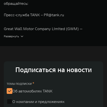
обращайтесь:
Пресс-служба TANK –
PR@tank.ru
Great Wall Motor Company Limited (GWM) —
глобальный производитель внедорожников,
Развернуть
кроссоверов и пикапов, специализирующийся на
интеллектуальных технологиях и экологичном
производстве. Компания была зарегистрирована на
Гонконгской и Шанхайской фондовых биржах в 2003 и
Подписаться на новости
2011 годах соответственно. Сфера деятельности
концерна GWM включает проектирование,
исследования и разработки, производство, продажу и
*
ТЕМЫ ПОДПИСКИ
обслуживание автомобилей и запчастей. Значительная
Об автомобилях TANK
доля инвестиций GWM сосредоточена на
О компании и предложениях
конструкторских разработках автомобилей и силовых