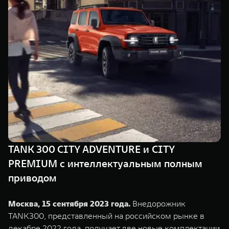
TANK Финансы
Сервис
Корпоративным клиентам
Специальные предложения
Моторные масла
TANK ФИНАНСЫ
TANK Кредит
ЦИФРОВЫЕ СЕРВИСЫ TANK
TANK Лизинг
Цифровые сервисы TANK
TANK 500
TANK 700
TANK Страхование
Подписки
Веди за собой
Сила признан
от 6 499 000 ₽
от 10 199 
TANK 300 CITY ADVENTURE и CITY
PREMIUM c интеллектуальным полным
приводом
Москва, 15 сентября 2023 года.
Внедорожник
TANK300, представленный на российском рынке в
декабре 2022 года, получает две новые комплектации