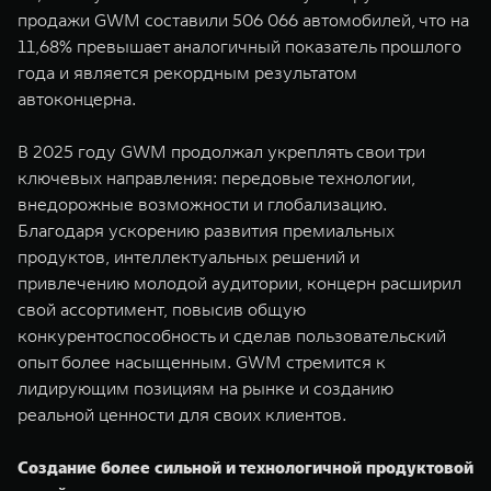
WEY 80
WEY 80 Лаундж
продажи GWM составили 506 066 автомобилей, что на
Масштаб возможностей
Масштаб возможностей
11,68% превышает аналогичный показатель прошлого
от 6 449 000 ₽
от 8 099 000 ₽
года и является рекордным результатом
автоконцерна.
В 2025 году GWM продолжал укреплять свои три
ключевых направления: передовые технологии,
внедорожные возможности и глобализацию.
Благодаря ускорению развития премиальных
продуктов, интеллектуальных решений и
привлечению молодой аудитории, концерн расширил
свой ассортимент, повысив общую
конкурентоспособность и сделав пользовательский
опыт более насыщенным. GWM стремится к
лидирующим позициям на рынке и созданию
реальной ценности для своих клиентов.
Создание более сильной и технологичной продуктовой