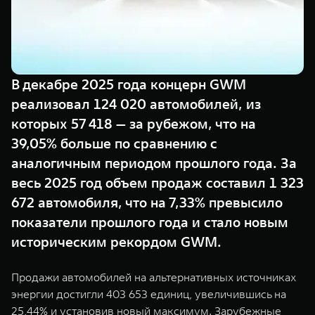
TANK Финансы
Сервис
Корпоративным клиентам
Специальные предложения
TANK 500
TANK 700
Моторные масла
Веди за собой
Сила признания
TANK ФИНАНСЫ
от 6 499 000 ₽
от 10 199 000 ₽
В декабре 2025 года концерн GWM
TANK Кредит
ЦИФРОВЫЕ СЕРВИСЫ TANK
реализовал 124 020 автомобилей, из
которых 57 418 — за рубежом, что на
TANK Лизинг
Цифровые сервисы TANK
39,05% больше по сравнению с
TANK Страхование
Подписки
аналогичным периодом прошлого года. За
весь 2025 год объем продаж составил 1 323
WEY 07
WEY 05
672 автомобиля, что на 7,33% превысило
Расширяя границы комфорта
Эстетика нового времени
от 6 149 000 ₽
от 5 699 000 ₽
показатели прошлого года и стало новым
историческим рекордом GWM.
Продажи автомобилей на альтернативных источниках
энергии достигли 403 653 единиц, увеличившись на
25,44% и установив новый максимум. Зарубежные