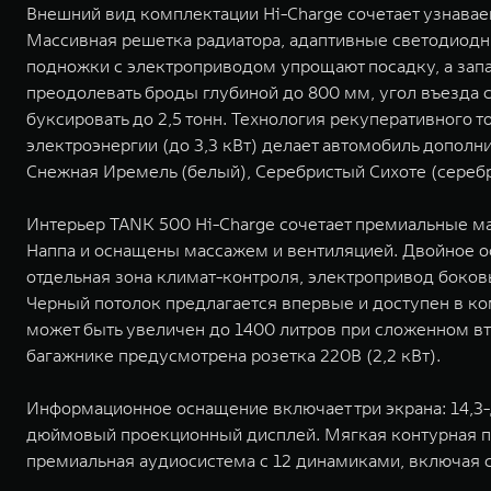
Внешний вид комплектации Hi-Charge сочетает узнав
Массивная решетка радиатора, адаптивные светодиод
подножки с электроприводом упрощают посадку, а зап
преодолевать броды глубиной до 800 мм, угол въезда со
буксировать до 2,5 тонн. Технология рекуперативного 
электроэнергии (до 3,3 кВт) делает автомобиль дополн
Снежная Иремель (белый), Серебристый Сихоте (серебр
Интерьер TANK 500 Hi-Charge сочетает премиальные м
Наппа и оснащены массажем и вентиляцией. Двойное о
отдельная зона климат-контроля, электропривод боков
Черный потолок предлагается впервые и доступен в ко
может быть увеличен до 1400 литров при сложенном вт
багажнике предусмотрена розетка 220В (2,2 кВт).
Информационное оснащение включает три экрана: 14,
дюймовый проекционный дисплей. Мягкая контурная под
премиальная аудиосистема с 12 динамиками, включая 