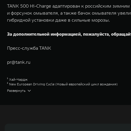
TANK 500 Hi-Charge адаптирован к российским зимним у
и форсунок омывателя, а также бачок омывателя увели
гибридной установки даже в сильные морозы.
За дополнительной информацией, пожалуйста, обращай
Пресс-служба TANK
pr@tank.ru
¹ Хай-Чардж
² New European Driving Cycle (Новый европейский цикл вождения)
³ Указана максимальная рекомендованная цена перепродажи. Уточняйте 
Развернуть
⁴ Hybrid Intelligent 4WD TANK (Гибридный интеллектуальный полноприв
⁵ Двигатель внутреннего сгорания
⁶ Торк-Он-Диманд
Great Wall Motor Company Limited (GWM) — глобальный производитель в
зарегистрирована на Гонконгской и Шанхайской фондовых биржах в 2003 
обслуживание автомобилей и запчастей. Значительная доля инвестиций 
обеспечивает технологическое преимущество GWM и позволяет создавать
ландшафта автомобильной отрасли, в том числе посредством разработк
выносливых пикапов GWM Pickup, инновационных внедорожников TANK, э