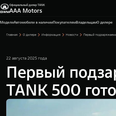
Официальный дилер TANK
ААА Motors
Ростов-на-Дону, проспект Театральный, д. 60 Е
+7 (863) 219-90-01
Модели
Автомобили в наличии
Покупателям
Владельцам
О дилере
Главная
О дилере
Информация
Новости
Первый подзаряжаемы
22 августа 2025 года
Первый подза
TANK 500 гото