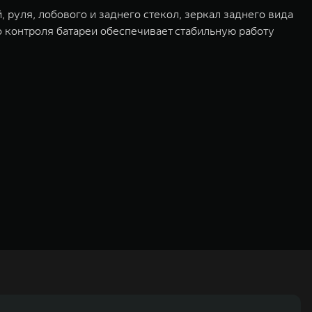
руля, лобового и заднего стекол, зеркал заднего вида
о контроля батареи обеспечивает стабильную работу
ьных технологиях и экологичном производстве. Компания была
оектирование, исследования и разработки, производство, продажу и
грегатов, использующих альтернативные источники энергии. Это
му миру. Компания вносит активный вклад в создание технологического
WM – интеллектуальных кроссоверов и внедорожников HAVAL,
ичный бренд SALOON – в совокупности образуют сегмент прогрессивных