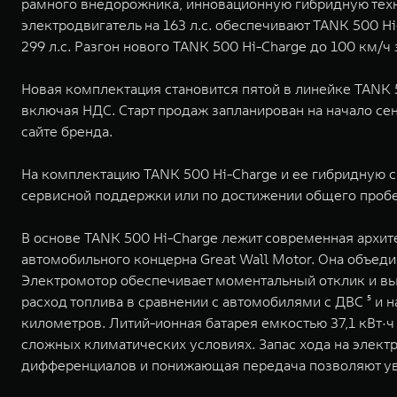
рамного внедорожника, инновационную гибридную техн
электродвигатель на 163 л.с. обеспечивают TANK 500 
299 л.с. Разгон нового TANK 500 Hi-Charge до 100 км/ч
Новая комплектация становится пятой в линейке TANK 
включая НДС. Старт продаж запланирован на начало се
сайте бренда.
На комплектацию TANK 500 Hi-Charge и ее гибридную си
сервисной поддержки или по достижении общего пробега 
В основе TANK 500 Hi-Charge лежит современная архит
автомобильного концерна Great Wall Motor. Она объе
Электромотор обеспечивает моментальный отклик и выс
расход топлива в сравнении с автомобилями с ДВС ⁵ и 
километров. Литий-ионная батарея емкостью 37,1 кВт·
сложных климатических условиях. Запас хода на элект
дифференциалов и понижающая передача позволяют уве