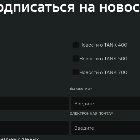
одписаться на новос
динга GWM входят 80 дочерних компаний, а штат включает более 60 000 чело
личилась больше чем на 30% и составила 136,3 млрд юаней (1,6 трлн рублей).
ему исследований и разработок, включая центры в России, Китае, Японии, 
венных комплексов и 4 зарубежных – в России, Таиланде, Бразилии и Индии, 
Новости о TANK 400
Новости о TANK 500
Новости о TANK 700
ФАМИЛИЯ
ЭЛЕКТРОННАЯ ПОЧТА
ональных данных.