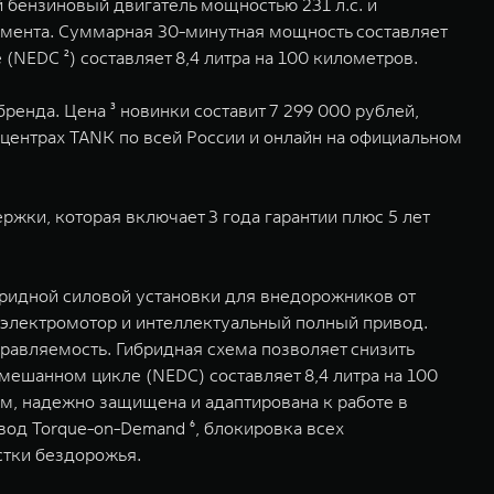
бензиновый двигатель мощностью 231 л.с. и
момента. Суммарная 30-минутная мощность составляет
 (NEDC ²) составляет 8,4 литра на 100 километров.
енда. Цена ³ новинки составит 7 299 000 рублей,
 центрах TANK по всей России и онлайн на официальном
жки, которая включает 3 года гарантии плюс 5 лет
ибридной силовой установки для внедорожников от
 электромотор и интеллектуальный полный привод.
равляемость. Гибридная схема позволяет снизить
смешанном цикле (NEDC) составляет 8,4 литра на 100
м, надежно защищена и адаптирована к работе в
вод Torque-on-Demand ⁶, блокировка всех
стки бездорожья.