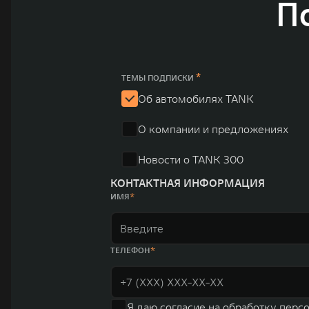
П
и современных автомобилей в более чем 60 регионах мира. В состав хол
млн автомобилей в год. По итогам 2021 года общая выручка компании уве
пикапов в Китае. На сегодняшний день концерн GWM создал мировую сист
глобальную систему «14+5», которая включает 10 внутренних производст
*
ТЕМЫ ПОДПИСКИ
Об автомобилях TANK
О компании и предложениях
Новости о TANK 300
КОНТАКТНАЯ ИНФОРМАЦИЯ
ИМЯ
ТЕЛЕФОН
Я даю
согласие на обработку перс