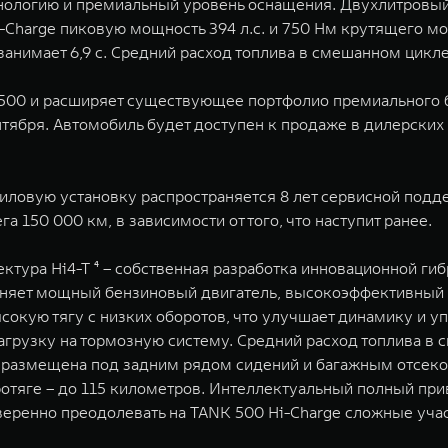
ологию и премиальный уровень оснащения. Двухлитровый 
Hi-Charge пиковую мощность 394 л.с. и 750 Нм крутящего 
 занимает 6,9 с. Cредний расход топлива в смешанном цикле
500 и расширяет существующее портфолио премиального бр
нтября. Автомобиль будет доступен к продаже в дилерских
ловую установку распространяется 8 лет сервисной поддер
150 000 км, в зависимости от того, что наступит ранее.
ектура Hi4-T ⁴ – собственная разработка инновационной г
диняет мощный бензиновый двигатель, высокоэффективный
окую тягу с низких оборотов, что улучшает динамику и уп
нагрузку на тормозную систему. Cредний расход топлива в 
ч размещена под задним рядом сидений и багажным отсеко
ротяге – до 115 километров. Интеллектуальный полный при
ренно преодолевать на TANK 500 Hi-Charge сложные уча