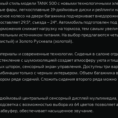
аемый стиль модели TANK 500 с новыми технологичными э
ные фары, легкосплавные 19-дюймовые диски и рейлинги 
асное колесо на двери багажника подчеркивает внедорожн
ставляет 29,5°, съезда – 24°. Автомобиль подготовлен под
торможения снижает нагрузку на тормоза, тем самым увели
ительным источником питания. На выбор предлагаются четы
истый) и Золото Рускеала (золотой).
атериалы и современные технологии. Сиденья в салоне о
стекление с шумоизоляцией создает атмосферу уюта и ти
ых шторок, сенсорный экран управления. Доступны три вар
мбинации только с черным интерьером. Объем багажника в
ором ряде сидений. Сложить сидения второго ряда можно 
3-дюймовый центральный сенсорный дисплей мультимедиа,
светка с возможностью выбора из 64 цветов позволяет а
сабвуфер, обеспечивает насыщенное звучание.