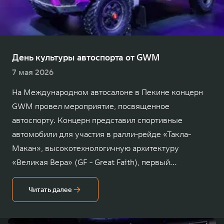
TANK Финансы
Сервис
Корпоративным клиентам
Специальные предложения
TANK 500
TANK 700
Моторные масла
Веди за собой
Сила признания
TANK ФИНАНСЫ
от 6 499 000 ₽
от 10 199 000 ₽
День культуры автоспорта от GWM
TANK Кредит
ЦИФРОВЫЕ СЕРВИСЫ TANK
7 мая 2026
TANK Лизинг
Цифровые сервисы TANK
На Международном автосалоне в Пекине концерн
GWM провел мероприятие, посвященное
TANK Страхование
Подписки
автоспорту. Концерн представил спортивные
WEY 07
WEY 05
автомобили для участия в ралли-рейде «Такла-
Расширяя границы комфорта
Эстетика нового времени
Макан», высокотехнологичную архитектуру
от 6 149 000 ₽
от 5 699 000 ₽
«Великая Вера» (GF - Great Faith), первый
гибридный гоночный автомобиль и другие
элементы автоспортивной культуры.
Читать далее