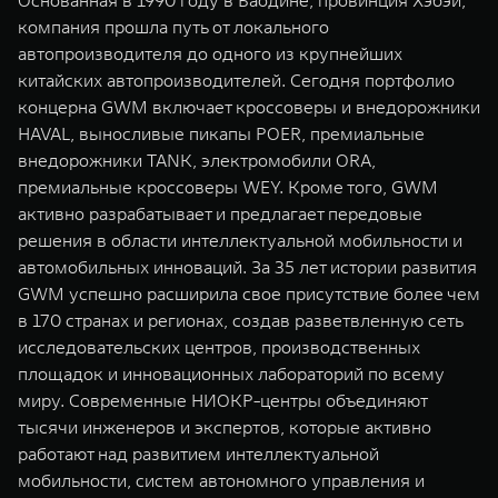
Основанная в 1990 году в Баодине, провинция Хэбэй,
WEY 07
WEY 05
компания прошла путь от локального
Расширяя границы комфорта
Эстетика нов
автопроизводителя до одного из крупнейших
от 6 149 000 ₽
от 5 699 0
китайских автопроизводителей. Сегодня портфолио
концерна GWM включает кроссоверы и внедорожники
HAVAL, выносливые пикапы POER, премиальные
внедорожники TANK, электромобили ORA,
премиальные кроссоверы WEY. Кроме того, GWM
активно разрабатывает и предлагает передовые
решения в области интеллектуальной мобильности и
автомобильных инноваций. За 35 лет истории развития
GWM успешно расширила свое присутствие более чем
WEY 80
WEY 80 
в 170 странах и регионах, создав разветвленную сеть
Масштаб возможностей
Масштаб воз
исследовательских центров, производственных
от 6 449 000 ₽
от 8 099 
площадок и инновационных лабораторий по всему
миру. Современные НИОКР-центры объединяют
тысячи инженеров и экспертов, которые активно
работают над развитием интеллектуальной
мобильности, систем автономного управления и