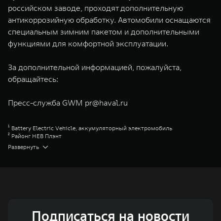
российском заводе, проходят дополнительную
антикоррозийную обработку. Автомобили оснащаются
специальным зимним пакетом и дополнительными
функциями для комфортной эксплуатации.
За дополнительной информацией, пожалуйста,
обращайтесь:
Пресс-служба GWM
pr@haval.ru
¹ Battery Electric Vehicle, аккумуляторный электромобиль
² Районг НЕВ Плэнт
Great Wall Motor Company Limited (GWM) — глобальный производитель
Развернуть
внедорожников, кроссоверов и пикапов, специализирующийся на
интеллектуальных технологиях и экологичном производстве. Компания
была зарегистрирована на Гонконгской и Шанхайской фондовых биржах
в 2003 и 2011 годах соответственно. Сфера деятельности концерна
GWM включает проектирование, исследования и разработки,
производство, продажу и обслуживание автомобилей и запчастей.
Значительная доля инвестиций GWM сосредоточена на
конструкторских разработках автомобилей и силовых агрегатов,
Подписаться на новости
использующих альтернативные источники энергии. Это обеспечивает