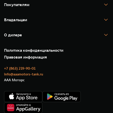
TANK 400
Покупателям
TANK 500
TANK 700
Спецпредложения
Тест-драйв
Владельцам
TANK Финансы
TANK Кредит
Гарантия
TANK Лизинг
Помощь на дороге
Корпоративным клиентам
О дилере
Новые цифровые сервисы TANK
Зарядные станции
Подписки
О нас
Специальные предложения
35 лет GWM
Сервис
Политика конфиденциальности
GWM ТЕХ ДЕНЬ
Нулевое ТО
Новости
Правовая информация
Моторные масла
+7 (863) 219-90-01
info@aaamotors-tank.ru
ААА Моторс