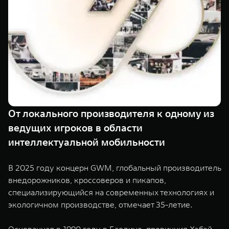
TANK Финансы
Сервис
Корпоративным клиентам
Специальные предложения
Моторные масла
TANK ФИНАНСЫ
TANK Кредит
ЦИФРОВЫЕ СЕРВИСЫ TANK
TANK Лизинг
Цифровые сервисы TANK
TANK 500
TANK 700
От локального производителя к одному из
TANK Страхование
Подписки
Веди за собой
Сила признан
ведущих игроков в области
от 6 499 000 ₽
от 10 199 
интеллектуальной мобильности
В 2025 году концерн GWM, глобальный производитель
внедорожников, кроссоверов и пикапов,
специализирующийся на современных технологиях и
экологичном производстве, отмечает 35-летие.