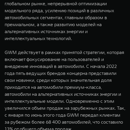
глобальном рынке, непрерывной оптимизации
WEY 07
WEY 05
модельного ряда, усилению позиций в различных
Расширяя границы комфорта
Эстетика нов
автомобильных сегментах, главным образом в
от 6 149 000 ₽
от 5 699 0
премиальном, а также развитию моделей на
альтернативных источниках энергии и
интеллектуальных технологий.
GWM действует в рамках принятой стратегии, которая
включает фокусирование на пользователей и
внедрение инноваций в автомобили. С начала 2022
года пять ведущих брендов концерна представили
свои новинки, среди которых значительная доля
WEY 80
WEY 80 
приходится на автомобили премиум-класса,
Масштаб возможностей
Масштаб воз
автомобили на альтернативных источниках энергии и
от 6 449 000 ₽
от 8 099 
интеллектуальные модели. Одновременно с этим
увеличился объем продаж на зарубежных рынках. Так,
с января по июнь этого года GWM передал клиентам
за рубежом более 68 400 автомобилей, что составило
13% от общего объема продаж.