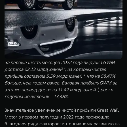
TANK Финансы
Сервис
Корпоративным клиентам
Специальные предложения
Моторные масла
TANK ФИНАНСЫ
TANK Кредит
ЦИФРОВЫЕ СЕРВИСЫ TANK
TANK Лизинг
Цифровые сервисы TANK
TANK 500
TANK 700
За первые шесть месяцев 2022 года выручка GWM
TANK Страхование
Подписки
Веди за собой
Сила признан
достигла 62,13 млрд юаней ¹, из которых чистая
от 6 499 000 ₽
от 10 199 
прибыль составила 5,59 млрд юаней ², что на 58,47%
больше, чем годом ранее. Валовая прибыль GWM за
этот же период достигла 11,42 млрд юаней ³, рост в
годовом исчислении – 13,48%.
Значительное увеличение чистой прибыли Great Wall
Motor в первом полугодии 2022 года произошло
благодаря ряду факторов: интенсивному развитию на