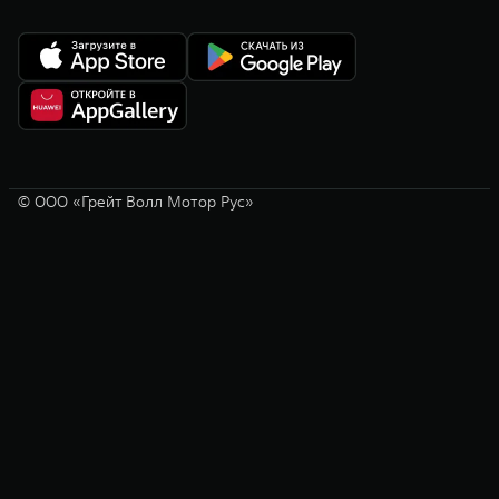
© ООО «Грейт Волл Мотор Рус»