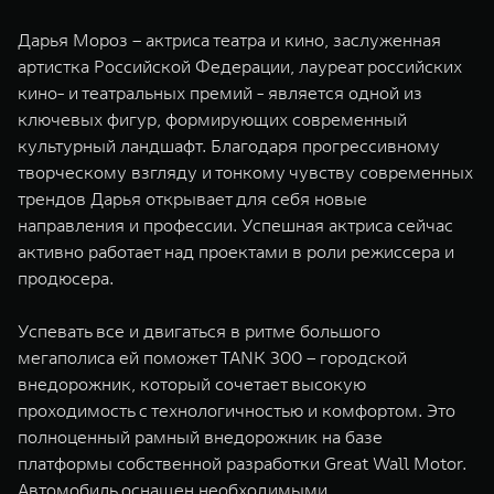
WEY 07
WEY 05
Дарья Мороз – актриса театра и кино, заслуженная
Расширяя границы комфорта
Эстетика нов
артистка Российской Федерации, лауреат российских
от 6 149 000 ₽
от 5 699 0
кино- и театральных премий - является одной из
ключевых фигур, формирующих современный
культурный ландшафт. Благодаря прогрессивному
творческому взгляду и тонкому чувству современных
трендов Дарья открывает для себя новые
направления и профессии. Успешная актриса сейчас
активно работает над проектами в роли режиссера и
продюсера.
WEY 80
WEY 80 
Успевать все и двигаться в ритме большого
Масштаб возможностей
Масштаб воз
мегаполиса ей поможет TANK 300 – городской
от 6 449 000 ₽
от 8 099 
внедорожник, который сочетает высокую
проходимость с технологичностью и комфортом. Это
полноценный рамный внедорожник на базе
платформы собственной разработки Great Wall Motor.
Автомобиль оснащен необходимыми