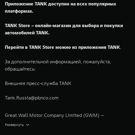
Приложение TANK доступно на всех популярных
платформах.
TANK Store – онлайн-магазин для выбора и покупки
автомобилей TANK.
Перейти в TANK Store можно из приложения TANK
.
За дополнительной информацией, пожалуйста,
обращайтесь:
Внешняя пресс-служба TANK
Tank.Russia@pbnco.com
Great Wall Motor Company Limited (GWM) —
глобальный производитель внедорожников,
Развернуть
кроссоверов и пикапов, специализирующийся на