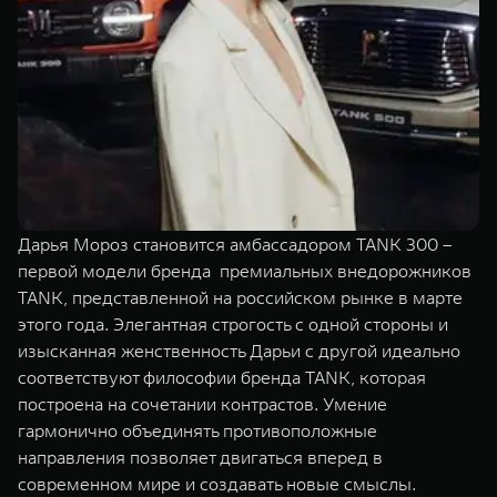
TANK Финансы
Сервис
Корпоративным клиентам
Специальные предложения
Моторные масла
TANK ФИНАНСЫ
TANK Кредит
ЦИФРОВЫЕ СЕРВИСЫ TANK
TANK Лизинг
Цифровые сервисы TANK
TANK 500
TANK 700
Дарья Мороз становится амбассадором TANK 300 –
TANK Страхование
Подписки
Веди за собой
Сила признан
первой модели бренда премиальных внедорожников
от 6 499 000 ₽
от 10 199 
TANK, представленной на российском рынке в марте
этого года. Элегантная строгость с одной стороны и
изысканная женственность Дарьи с другой идеально
соответствуют философии бренда TANK, которая
построена на сочетании контрастов. Умение
гармонично объединять противоположные
направления позволяет двигаться вперед в
современном мире и создавать новые смыслы.