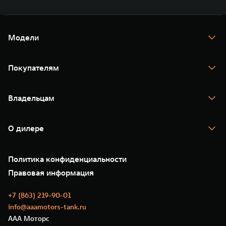
Модели
TANK 300
TANK 400
Покупателям
TANK 500
TANK 700
Спецпредложения
Тест-драйв
Владельцам
TANK Финансы
TANK Кредит
Гарантия
TANK Лизинг
Помощь на дороге
Корпоративным клиентам
О дилере
Новые цифровые сервисы TANK
Зарядные станции
Подписки
О нас
Специальные предложения
35 лет GWM
Сервис
Политика конфиденциальности
GWM ТЕХ ДЕНЬ
Нулевое ТО
Новости
Правовая информация
Моторные масла
+7 (863) 219-90-01
info@aaamotors-tank.ru
ААА Моторс