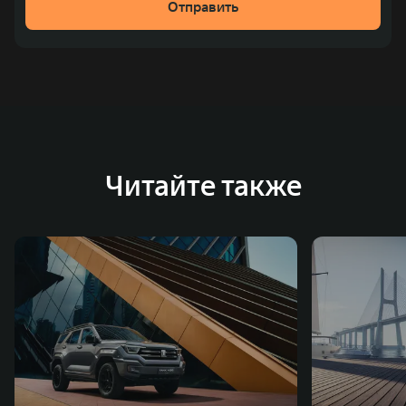
Отправить
место по объёмам продаж пикапов в Китае. На
сегодняшний день концерн GWM создал мировую
систему исследований и разработок, включая центры
в России, Китае, Японии, США, Германии, Индии,
Австрии и Южной Корее. Компания построила
глобальную систему «14+5», которая включает 10
внутренних производственных комплексов и 4
Читайте также
зарубежных – в России, Таиланде, Бразилии и Индии, а
также 5 предприятий по сборке автомобилей.