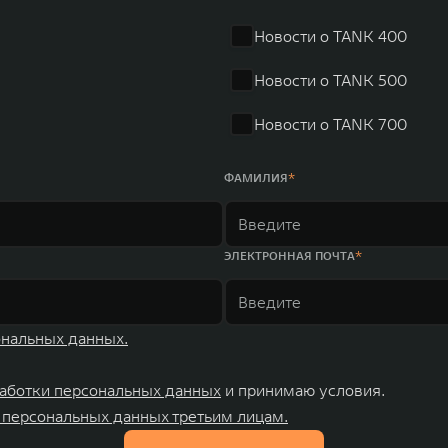
r занимает первое место по объёмам продаж пикапов в Кит
 России, Китае, Японии, США, Германии, Индии, Австрии и
Новости о TANK 400
ных комплексов и 4 зарубежных – в России, Таиланде, Бра
Новости о TANK 500
Новости о TANK 700
ФАМИЛИЯ
ЭЛЕКТРОННАЯ ПОЧТА
ональных данных.
аботки персональных данных
и принимаю условия.
 персональных данных третьим лицам.