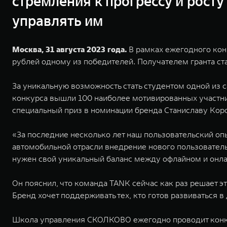
стремления к прогрессу и рост
управлять им
Москва, 31 августа 2023 года.
В рамках ежегодного кон
рублей одному из победителей. Получателем гранта ста
За уникальную возможность стать студентом одной из 
конкурса вышли 100 наиболее мотивированных участни
специальный приз в номинации бренда Станиславу Корот
«За последние несколько лет наш пользовательский оп
автомобильной отрасли внедрение нового пользовательс
нужен свой уникальный баланс между офлайном и онла
Он пояснил, что команда TANK сейчас как раз решает э
Бренд хочет поддерживать тех, кто готов развиваться 
Школа управления СКОЛКОВО ежегодно проводит конкур