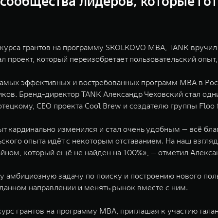
у сообщества лидеров, которые го
курса грантов на программу SKOLKOVO MBA, TANK вручил 
л проект, который переизобретает пользовательский опыт, 
самых эффективных и востребованных программ MBA в Росси
ков. Бренд-директор TANK Александр Чеховский стал одни
ецкому, CEO проекта Cool Brew и создателю группы Floo f
ыт кардинально изменился и стал очень удобным — всё бл
кого опыта идёт с некоторым отставанием. На наш взгляд,
йном, который ещё не найден на 100%», — отметил Алекса
ту амбициозную задачу по поиску и построению нового пол
в данном направлении и менять рынок вместе с ним.
с грантов на программу MBA, приглашая к участию талан