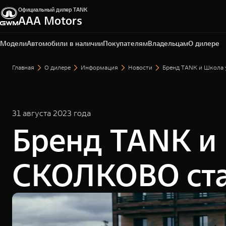
Официальный дилер TANK
ААА Motors
Ростов-на-Дону, проспект Театральный, д. 60 Е
+7 (863) 219-90-01
Модели
Автомобили в наличии
Покупателям
Владельцам
О дилере
Главная
О дилере
Информация
Новости
Бренд TANK и Школа 
31 августа 2023 года
Бренд TANK и
СКОЛКОВО ста