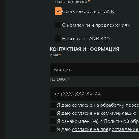
юаней (1,6 трлн рублей). С 1998 года Great Wall Moto
*
ТЕМЫ ПОДПИСКИ
систему исследований и разработок, включая центры в
Об автомобилях TANK
«14+5», которая включает 10 внутренних производствен
О компании и предложениях
автомобилей.
Новости о TANK 300
КОНТАКТНАЯ ИНФОРМАЦИЯ
ИМЯ
ТЕЛЕФОН
Я даю
согласие на обработку перс
Я даю
согласие на коммуникацию.
Я ознакомлен (-а) с
Политикой обр
Я даю
согласие на предоставление