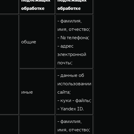
обработке
обработке
- фамилия,
имя, отчество;
- № телефона;
общие
- адрес
электронной
почты;
- данные об
использовании
иные
сайта;
- куки - файлы;
- Yandex ID.
- фамилия,
имя, отчество;