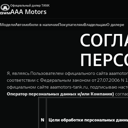
Официальный дилер TANK
ААА Motors
Ростов-на-Дону, проспект Театральный, д. 60 Е
+7 (863) 219-90-01
Модели
Автомобили в наличии
Покупателям
Владельцам
О дилере
СОГЛ
ПЕРС
Я, являясь Пользователем официального сайта aaamotor
соответствии с Федеральным законом от 27.07.2006 N 
официальном сайте aaamotors-tank.ru, подписываю на
Оператор персональных данных и/или Компания)
согла
N
Цели обработки персональных данн