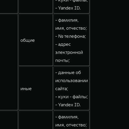
- Yandex ID.
- фамилия,
имя, отчество;
- № телефона;
общие
- адрес
электронной
почты;
- данные об
использовании
иные
сайта;
- куки - файлы;
- Yandex ID.
- фамилия,
имя, отчество;