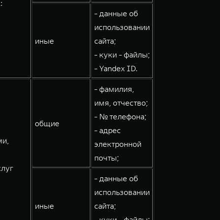
:
- данные об
использовании
иные
сайта;
- куки - файлы;
- Yandex ID.
- фамилия,
имя, отчество;
- № телефона;
общие
- адрес
ми,
электронной
почты;
слуг
- данные об
использовании
иные
сайта;
- куки - файлы;