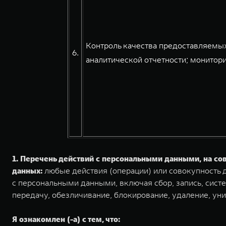
Контроль качества предоставляемых
6.
аналитической отчетности; монитори
1. Перечень действий с персональными данными, на с
данных:
любые действия (операции) или совокупность д
с персональными данными, включая сбор, запись, систе
передачу, обезличивание, блокирование, удаление, ун
Я ознакомлен (-а) с тем, что: