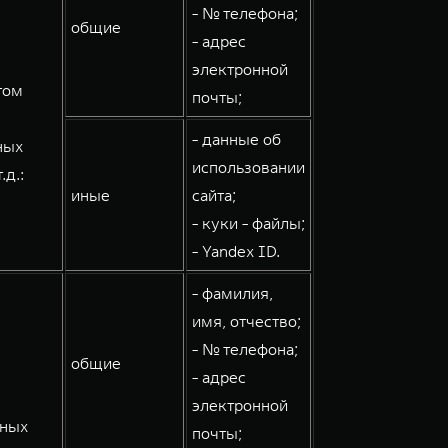
- № телефона;
общие
- адрес
электронной
том
почты;
- данные об
ных
использовании
д.:
иные
сайта;
- куки - файлы;
- Yandex ID.
- фамилия,
имя, отчество;
- № телефона;
общие
- адрес
электронной
мных
почты;