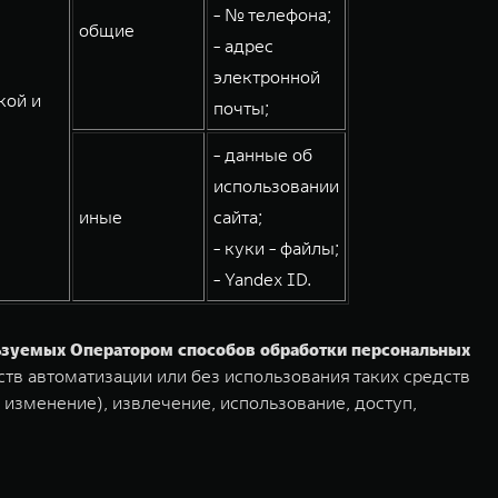
- № телефона;
общие
- адрес
электронной
кой и
почты;
- данные об
использовании
иные
сайта;
- куки - файлы;
- Yandex ID.
льзуемых Оператором способов обработки персональных
тв автоматизации или без использования таких средств
 изменение), извлечение, использование, доступ,